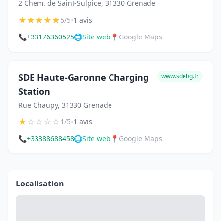
2 Chem. de Saint-Sulpice, 31330 Grenade
★
★
★
★
★
•
5/5
1 avis
📞
+33176360525
🌐
Site web
📍
Google Maps
SDE Haute-Garonne Charging
www.sdehg.fr
Station
Rue Chaupy, 31330 Grenade
★
☆
☆
☆
☆
•
1/5
1 avis
📞
+33388688458
🌐
Site web
📍
Google Maps
Localisation