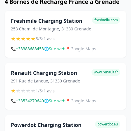
4 Bornes de Recharge France à Grenade
Freshmile Charging Station
freshmile.com
253 Chem. de Montagne, 31330 Grenade
★
★
★
★
★
•
5/5
1 avis
📞
+33388688458
🌐
Site web
📍
Google Maps
Renault Charging Station
www.renault.fr
291 Rue de Lanoux, 31330 Grenade
★
☆
☆
☆
☆
•
1/5
1 avis
📞
+33534279640
🌐
Site web
📍
Google Maps
Powerdot Charging Station
powerdot.eu