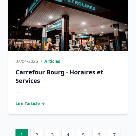
07/04/2026
•
Articles
Carrefour Bourg - Horaires et
Services
...
Lire l'article →
1
2
3
4
5
6
7