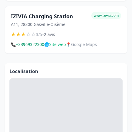
IZIVIA Charging Station
www.izivia.com
A11, 28300 Gasville-Oisème
★
★
★
☆
☆
•
3/5
2 avis
📞
+33969322300
🌐
Site web
📍
Google Maps
Localisation