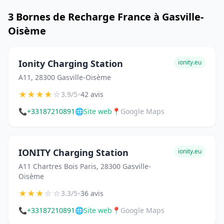
3 Bornes de Recharge France à Gasville-
Oisème
Ionity Charging Station
ionity.eu
A11, 28300 Gasville-Oisème
★
★
★
★
☆
•
3.9/5
42 avis
📞
+33187210891
🌐
Site web
📍
Google Maps
IONITY Charging Station
ionity.eu
A11 Chartres Bois Paris, 28300 Gasville-
Oisème
★
★
★
☆
☆
•
3.3/5
36 avis
📞
+33187210891
🌐
Site web
📍
Google Maps