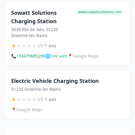
Sowatt Solutions
www.sowattsolutions.com
Charging Station
5638 Rte de Gex, 01220
Divonne-les-Bains
★
☆
☆
☆
☆
•
1/5
1 avis
📞
+33479685299
🌐
Site web
📍
Google Maps
Electric Vehicle Charging Station
01220 Divonne-les-Bains
★
☆
☆
☆
☆
•
1/5
1 avis
📍
Google Maps