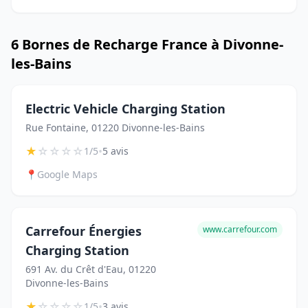
6 Bornes de Recharge France à Divonne-
les-Bains
Electric Vehicle Charging Station
Rue Fontaine, 01220 Divonne-les-Bains
★
☆
☆
☆
☆
•
1/5
5 avis
📍
Google Maps
Carrefour Énergies
www.carrefour.com
Charging Station
691 Av. du Crêt d'Eau, 01220
Divonne-les-Bains
★
☆
☆
☆
☆
•
1/5
3 avis