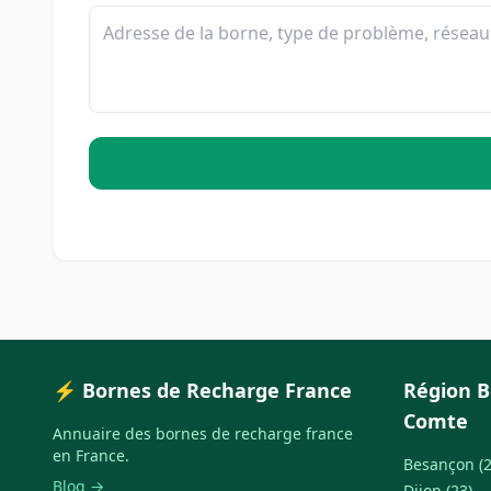
⚡ Bornes de Recharge France
Région 
Comte
Annuaire des bornes de recharge france
en France.
Besançon (2
Blog →
Dijon (23)