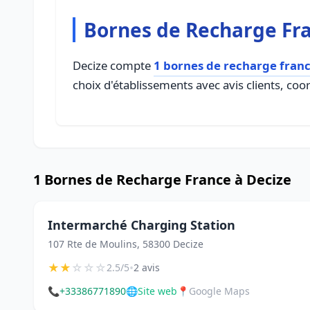
Bornes de Recharge Fra
Decize compte
1 bornes de recharge fran
choix d'établissements avec avis clients, coo
1 Bornes de Recharge France à Decize
Intermarché Charging Station
107 Rte de Moulins, 58300 Decize
★
★
☆
☆
☆
•
2.5/5
2 avis
📞
+33386771890
🌐
Site web
📍
Google Maps