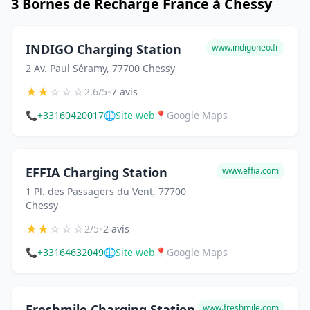
3 Bornes de Recharge France à Chessy
INDIGO Charging Station
www.indigoneo.fr
2 Av. Paul Séramy, 77700 Chessy
★
★
☆
☆
☆
•
2.6/5
7 avis
📞
+33160420017
🌐
Site web
📍
Google Maps
EFFIA Charging Station
www.effia.com
1 Pl. des Passagers du Vent, 77700
Chessy
★
★
☆
☆
☆
•
2/5
2 avis
📞
+33164632049
🌐
Site web
📍
Google Maps
Freshmile Charging Station
www.freshmile.com