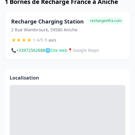
1 Bornes de Recharge France à Aniche
Recharge Charging Station
rechargeinfra.com
2 Rue Wambrouck, 59580 Aniche
★
★
★
★
☆
•
4/5
1 avis
📞
+33972562688
🌐
Site web
📍
Google Maps
Localisation