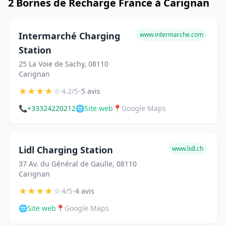
2 Bornes de Recharge France à Carignan
Intermarché Charging
www.intermarche.com
Station
25 La Voie de Sachy, 08110
Carignan
★
★
★
★
☆
•
4.2/5
5 avis
📞
+33324220212
🌐
Site web
📍
Google Maps
Lidl Charging Station
www.lidl.ch
37 Av. du Général de Gaulle, 08110
Carignan
★
★
★
★
☆
•
4/5
4 avis
🌐
Site web
📍
Google Maps