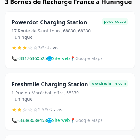
3 Bornes de Recharge France à Huningue
Powerdot Charging Station
powerdot.eu
17 Route de Saint Louis, 68830, 68330
Huningue
★
★
★
☆
☆
•
3/5
4 avis
📞
+33176360525
🌐
Site web
📍
Google Maps
Freshmile Charging Station
www.freshmile.com
1 Rue du Maréchal Joffre, 68330
Huningue
★
★
☆
☆
☆
•
2.5/5
2 avis
📞
+33388688458
🌐
Site web
📍
Google Maps