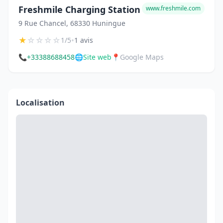
Freshmile Charging Station
www.freshmile.com
9 Rue Chancel, 68330 Huningue
★
☆
☆
☆
☆
•
1/5
1 avis
📞
+33388688458
🌐
Site web
📍
Google Maps
Localisation