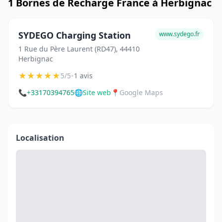
1 Bornes de Recharge France à Herbignac
SYDEGO Charging Station
www.sydego.fr
1 Rue du Père Laurent (RD47), 44410
Herbignac
★
★
★
★
★
•
5/5
1 avis
📞
+33170394765
🌐
Site web
📍
Google Maps
Localisation