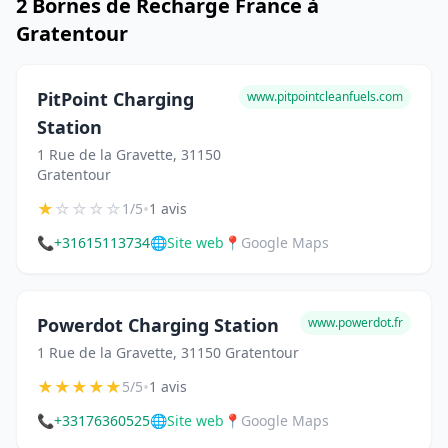
2 Bornes de Recharge France à
Gratentour
PitPoint Charging
www.pitpointcleanfuels.com
Station
1 Rue de la Gravette, 31150
Gratentour
★
☆
☆
☆
☆
•
1/5
1 avis
📞
+31615113734
🌐
Site web
📍
Google Maps
Powerdot Charging Station
www.powerdot.fr
1 Rue de la Gravette, 31150 Gratentour
★
★
★
★
★
•
5/5
1 avis
📞
+33176360525
🌐
Site web
📍
Google Maps