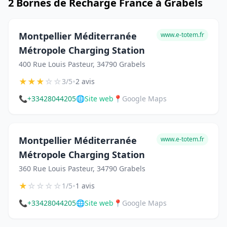
2 Bornes de Recharge France à Grabels
Montpellier Méditerranée
www.e-totem.fr
Métropole Charging Station
400 Rue Louis Pasteur, 34790 Grabels
★
★
★
☆
☆
•
3/5
2 avis
📞
+33428044205
🌐
Site web
📍
Google Maps
Montpellier Méditerranée
www.e-totem.fr
Métropole Charging Station
360 Rue Louis Pasteur, 34790 Grabels
★
☆
☆
☆
☆
•
1/5
1 avis
📞
+33428044205
🌐
Site web
📍
Google Maps