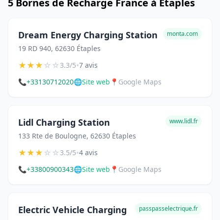
5 Bornes de Recharge France à Étaples
Dream Energy Charging Station
monta.com
19 RD 940, 62630 Étaples
★
★
★
☆
☆
•
3.3/5
7 avis
📞
+33130712020
🌐
Site web
📍
Google Maps
Lidl Charging Station
www.lidl.fr
133 Rte de Boulogne, 62630 Étaples
★
★
★
☆
☆
•
3.5/5
4 avis
📞
+33800900343
🌐
Site web
📍
Google Maps
Electric Vehicle Charging
passpasselectrique.fr