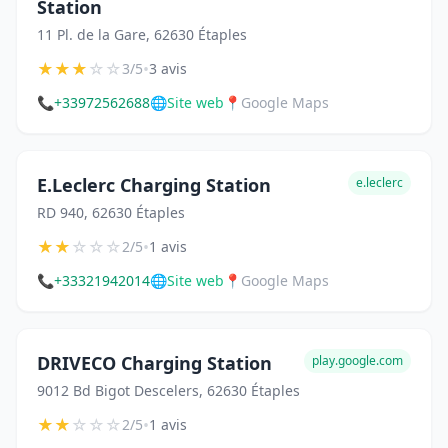
Station
11 Pl. de la Gare, 62630 Étaples
★
★
★
☆
☆
•
3/5
3 avis
📞
+33972562688
🌐
Site web
📍
Google Maps
E.Leclerc Charging Station
e.leclerc
RD 940, 62630 Étaples
★
★
☆
☆
☆
•
2/5
1 avis
📞
+33321942014
🌐
Site web
📍
Google Maps
DRIVECO Charging Station
play.google.com
9012 Bd Bigot Descelers, 62630 Étaples
★
★
☆
☆
☆
•
2/5
1 avis