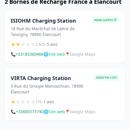
2 Bornes de Recharge France à Élancourt
ISIOHM Charging Station
www.isiohm.fr
18 Rue du Maréchal de Lattre de
Tassigny, 78990 Élancourt
★
★
☆
☆
☆
•
2.6/5
5 avis
📞
+33185360466
🌐
Site web
📍
Google Maps
VIRTA Charging Station
zeborne.com
3 Rue du Groupe Manouchian, 78990
Élancourt
★
☆
☆
☆
☆
•
1/5
1 avis
📞
+33800373740
🌐
Site web
📍
Google Maps