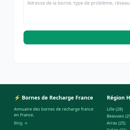
⚡ Bornes de Recharge France
Région H
Annuaire des bornes de recharge france
Lille (28)
en France.
Beauvais (2
Blog →
Arras (25)
Calais (21)