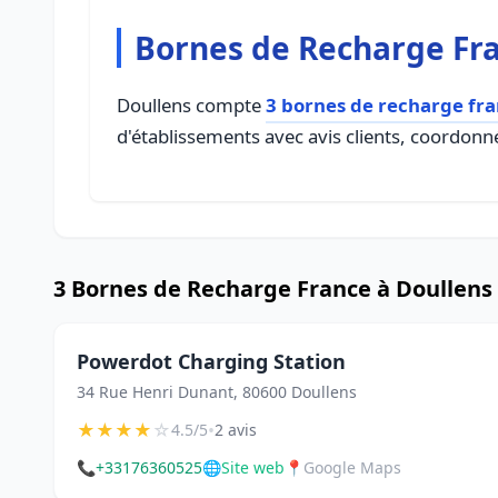
Bornes de Recharge Fra
Doullens compte
3 bornes de recharge fr
d'établissements avec avis clients, coordonné
3 Bornes de Recharge France à Doullens
Powerdot Charging Station
34 Rue Henri Dunant, 80600 Doullens
★
★
★
★
☆
•
4.5/5
2 avis
📞
+33176360525
🌐
Site web
📍
Google Maps