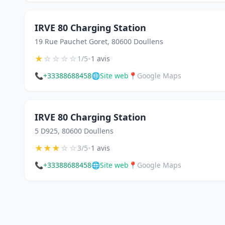
IRVE 80 Charging Station
19 Rue Pauchet Goret, 80600 Doullens
★
☆
☆
☆
☆
•
1/5
1 avis
📞
+33388688458
🌐
Site web
📍
Google Maps
IRVE 80 Charging Station
5 D925, 80600 Doullens
★
★
★
☆
☆
•
3/5
1 avis
📞
+33388688458
🌐
Site web
📍
Google Maps