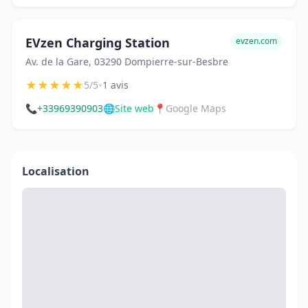
EVzen Charging Station
evzen.com
Av. de la Gare, 03290 Dompierre-sur-Besbre
★
★
★
★
★
•
5/5
1 avis
📞
+33969390903
🌐
Site web
📍
Google Maps
Localisation