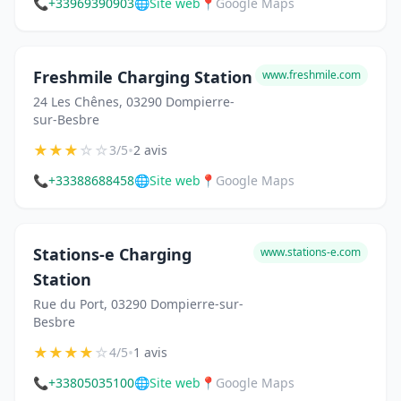
📞
+33969390903
🌐
Site web
📍
Google Maps
Freshmile Charging Station
www.freshmile.com
24 Les Chênes, 03290 Dompierre-
sur-Besbre
★
★
★
☆
☆
•
3/5
2 avis
📞
+33388688458
🌐
Site web
📍
Google Maps
Stations-e Charging
www.stations-e.com
Station
Rue du Port, 03290 Dompierre-sur-
Besbre
★
★
★
★
☆
•
4/5
1 avis
📞
+33805035100
🌐
Site web
📍
Google Maps