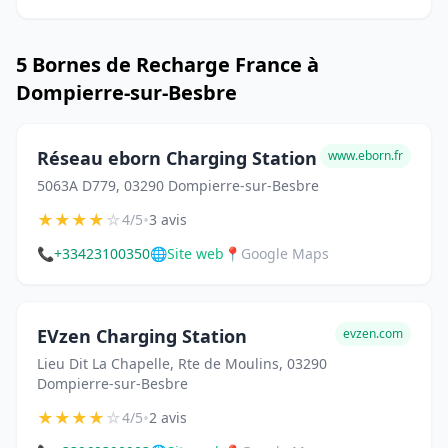
5 Bornes de Recharge France à
Dompierre-sur-Besbre
Réseau eborn Charging Station
www.eborn.fr
5063A D779, 03290 Dompierre-sur-Besbre
★
★
★
★
☆
•
4/5
3 avis
📞
+33423100350
🌐
Site web
📍
Google Maps
EVzen Charging Station
evzen.com
Lieu Dit La Chapelle, Rte de Moulins, 03290
Dompierre-sur-Besbre
★
★
★
★
☆
•
4/5
2 avis