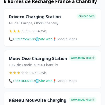
6 Bornes de Recharge France à Chantilly
Driveco Charging Station
driveco.com
All. de l'Europe, 60500 Chantilly
★
★
★
☆
☆
•
3.5/5
4 avis
📞
+33972562680
🌐
Site web
📍
Google Maps
Mouv Oise Charging Station
www.mouv-oise.fr
1 Av. de Condé, 60500 Chantilly
★
★
★
☆
☆
•
3.7/5
3 avis
📞
+33310002423
🌐
Site web
📍
Google Maps
Réseau MouvOise Charging
www.mouv-oise.fr