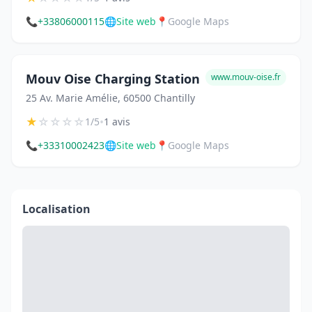
📞
+33806000115
🌐
Site web
📍
Google Maps
Mouv Oise Charging Station
www.mouv-oise.fr
25 Av. Marie Amélie, 60500 Chantilly
★
☆
☆
☆
☆
•
1/5
1 avis
📞
+33310002423
🌐
Site web
📍
Google Maps
Localisation