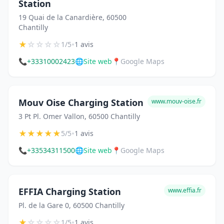
Station
19 Quai de la Canardière, 60500
Chantilly
★
☆
☆
☆
☆
•
1/5
1 avis
📞
+33310002423
🌐
Site web
📍
Google Maps
Mouv Oise Charging Station
www.mouv-oise.fr
3 Pt Pl. Omer Vallon, 60500 Chantilly
★
★
★
★
★
•
5/5
1 avis
📞
+33534311500
🌐
Site web
📍
Google Maps
EFFIA Charging Station
www.effia.fr
Pl. de la Gare 0, 60500 Chantilly
★
☆
☆
☆
☆
•
1/5
1 avis