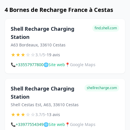
4 Bornes de Recharge France à Cestas
Shell Recharge Charging
find.shell.com
Station
A63 Bordeaux, 33610 Cestas
★
★
★
☆
☆
•
3.1/5
19 avis
📞
+33557977800
🌐
Site web
📍
Google Maps
Shell Recharge Charging
shellrecharge.com
Station
Shell Cestas Est, A63, 33610 Cestas
★
★
★
☆
☆
•
3.7/5
13 avis
📞
+33977554349
🌐
Site web
📍
Google Maps