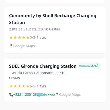
Community by Shell Recharge Charging
Station
2 Rte de Saucats, 33610 Cestas
★
★
★
★
★
•
5/5
1 avis
📍
Google Maps
SDEE Gironde Charging Station
www.mobive.fr
1 Av. du Baron Haussmann, 33610
Cestas
★
★
★
★
★
•
5/5
1 avis
📞
+33811230123
🌐
Site web
📍
Google Maps