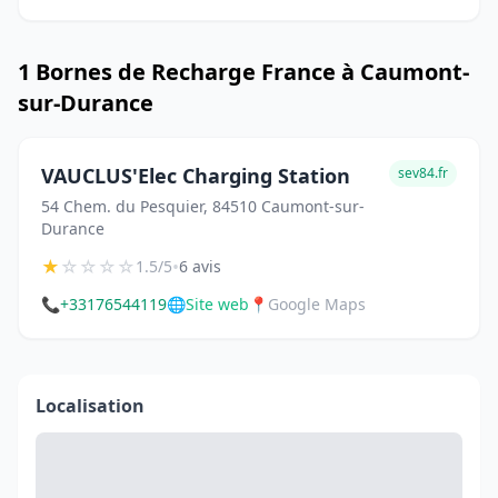
1 Bornes de Recharge France à Caumont-
sur-Durance
VAUCLUS'Elec Charging Station
sev84.fr
54 Chem. du Pesquier, 84510 Caumont-sur-
Durance
★
☆
☆
☆
☆
•
1.5/5
6 avis
📞
+33176544119
🌐
Site web
📍
Google Maps
Localisation