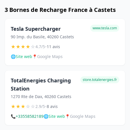
3 Bornes de Recharge France à Castets
Tesla Supercharger
www.tesla.com
90 Imp. du Basile, 40260 Castets
★
★
★
★
☆
•
4.7/5
11 avis
🌐
Site web
📍
Google Maps
TotalEnergies Charging
store.totalenergies.fr
Station
1270 Rte de Dax, 40260 Castets
★
★
★
☆
☆
•
2.9/5
8 avis
📞
+33558582189
🌐
Site web
📍
Google Maps