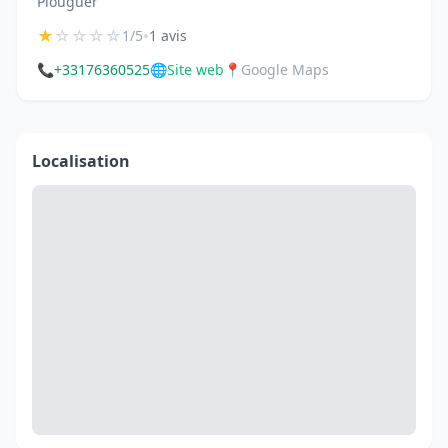
Plouguer
★
☆
☆
☆
☆
•
1/5
1 avis
📞
+33176360525
🌐
Site web
📍
Google Maps
Localisation