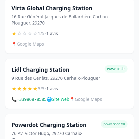
Virta Global Charging Station
16 Rue Général Jacques de Bollardière Carhaix-
Plouguer, 29270
★
☆
☆
☆
☆
•
1/5
1 avis
📍
Google Maps
Lidl Charging Station
www.lidl.fr
9 Rue des Genêts, 29270 Carhaix-Plouguer
★
★
★
★
★
•
5/5
1 avis
📞
+33986878585
🌐
Site web
📍
Google Maps
Powerdot Charging Station
powerdot.eu
76 Av. Victor Hugo, 29270 Carhaix-