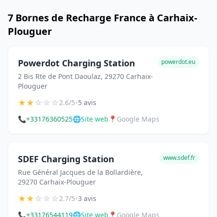
7 Bornes de Recharge France à Carhaix-
Plouguer
Powerdot Charging Station
powerdot.eu
2 Bis Rte de Pont Daoulaz, 29270 Carhaix-
Plouguer
★
★
☆
☆
☆
•
2.6/5
5 avis
📞
+33176360525
🌐
Site web
📍
Google Maps
SDEF Charging Station
www.sdef.fr
Rue Général Jacques de la Bollardière,
29270 Carhaix-Plouguer
★
★
☆
☆
☆
•
2.7/5
3 avis
📞
+33176544119
🌐
Site web
📍
Google Maps