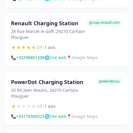
Renault Charging Station
group.renault.com
28 Rue Marcel le Goff, 29270 Carhaix-
Plouguer
★
★
★
★
★
•
5/5
1 avis
📞
+33298861208
🌐
Site web
📍
Google Maps
PowerDot Charging Station
powerdot.eu
20 Bd Jean Moulin, 29270 Carhaix-
Plouguer
★
☆
☆
☆
☆
•
1/5
1 avis
📞
+33176360525
🌐
Site web
📍
Google Maps