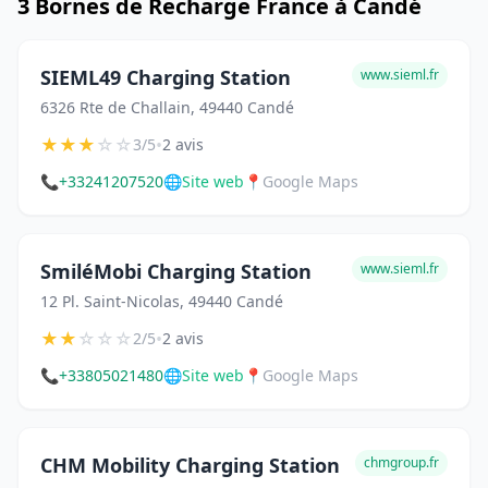
3 Bornes de Recharge France à Candé
SIEML49 Charging Station
www.sieml.fr
6326 Rte de Challain, 49440 Candé
★
★
★
☆
☆
•
3/5
2 avis
📞
+33241207520
🌐
Site web
📍
Google Maps
SmiléMobi Charging Station
www.sieml.fr
12 Pl. Saint-Nicolas, 49440 Candé
★
★
☆
☆
☆
•
2/5
2 avis
📞
+33805021480
🌐
Site web
📍
Google Maps
CHM Mobility Charging Station
chmgroup.fr