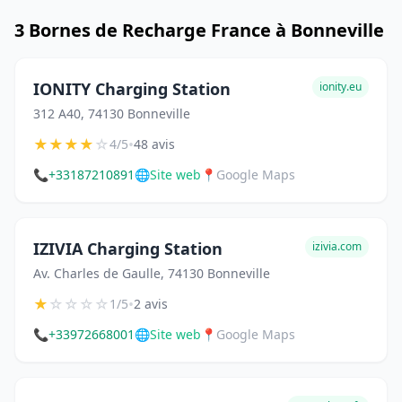
3 Bornes de Recharge France à Bonneville
IONITY Charging Station
ionity.eu
312 A40, 74130 Bonneville
★
★
★
★
☆
•
4/5
48 avis
📞
+33187210891
🌐
Site web
📍
Google Maps
IZIVIA Charging Station
izivia.com
Av. Charles de Gaulle, 74130 Bonneville
★
☆
☆
☆
☆
•
1/5
2 avis
📞
+33972668001
🌐
Site web
📍
Google Maps