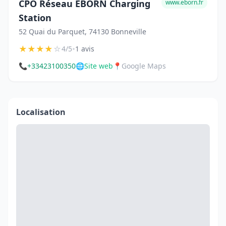
CPO Réseau EBORN Charging
www.eborn.fr
Station
52 Quai du Parquet, 74130 Bonneville
★
★
★
★
☆
•
4/5
1 avis
📞
+33423100350
🌐
Site web
📍
Google Maps
Localisation