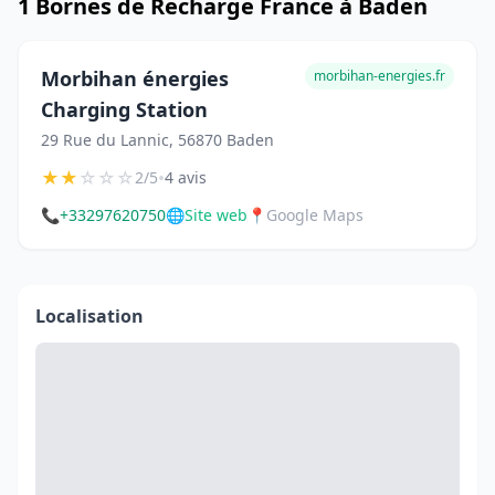
1 Bornes de Recharge France à Baden
Morbihan énergies
morbihan-energies.fr
Charging Station
29 Rue du Lannic, 56870 Baden
★
★
☆
☆
☆
•
2/5
4 avis
📞
+33297620750
🌐
Site web
📍
Google Maps
Localisation