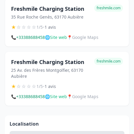
Freshmile Charging Station
freshmile.com
35 Rue Roche Genès, 63170 Aubière
★
☆
☆
☆
☆
•
1/5
1 avis
📞
+33388688458
🌐
Site web
📍
Google Maps
Freshmile Charging Station
freshmile.com
25 Av. des Frères Montgolfier, 63170
Aubière
★
☆
☆
☆
☆
•
1/5
1 avis
📞
+33388688458
🌐
Site web
📍
Google Maps
Localisation