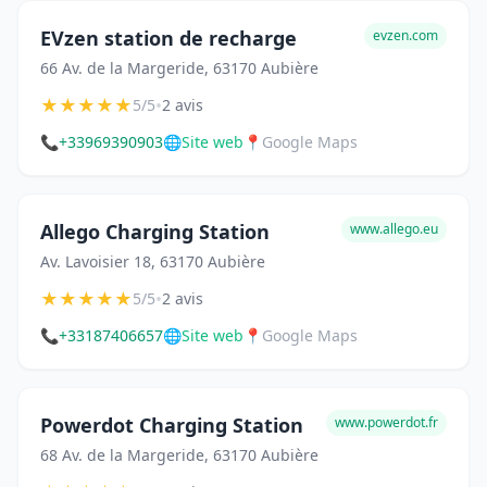
EVzen station de recharge
evzen.com
66 Av. de la Margeride, 63170 Aubière
★
★
★
★
★
•
5/5
2 avis
📞
+33969390903
🌐
Site web
📍
Google Maps
Allego Charging Station
www.allego.eu
Av. Lavoisier 18, 63170 Aubière
★
★
★
★
★
•
5/5
2 avis
📞
+33187406657
🌐
Site web
📍
Google Maps
Powerdot Charging Station
www.powerdot.fr
68 Av. de la Margeride, 63170 Aubière