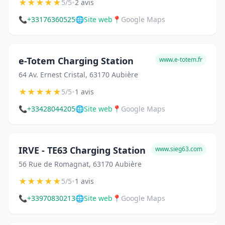
★
★
★
★
★
•
5/5
2 avis
📞
+33176360525
🌐
Site web
📍
Google Maps
e-Totem Charging Station
www.e-totem.fr
64 Av. Ernest Cristal, 63170 Aubière
★
★
★
★
★
•
5/5
1 avis
📞
+33428044205
🌐
Site web
📍
Google Maps
IRVE - TE63 Charging Station
www.sieg63.com
56 Rue de Romagnat, 63170 Aubière
★
★
★
★
★
•
5/5
1 avis
📞
+33970830213
🌐
Site web
📍
Google Maps