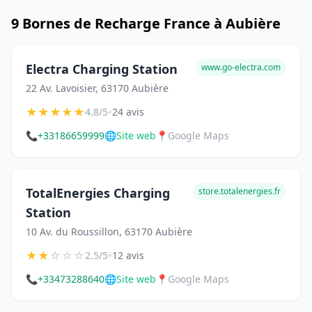
9 Bornes de Recharge France à Aubière
Electra Charging Station
www.go-electra.com
22 Av. Lavoisier, 63170 Aubière
★
★
★
★
★
•
4.8/5
24 avis
📞
+33186659999
🌐
Site web
📍
Google Maps
TotalEnergies Charging
store.totalenergies.fr
Station
10 Av. du Roussillon, 63170 Aubière
★
★
☆
☆
☆
•
2.5/5
12 avis
📞
+33473288640
🌐
Site web
📍
Google Maps